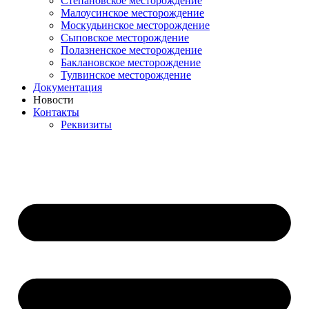
Степановское месторождение
Малоусинское месторождение
Москудьинское месторождение
Сыповское месторождение
Полазненское месторождение
Баклановское месторождение
Тулвинское месторождение
Документация
Новости
Контакты
Реквизиты